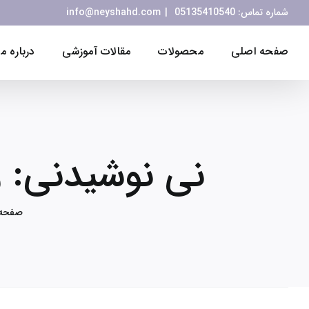
Ski
شماره تماس:
05135410540
|
info@neyshahd.com
t
conten
صفحه اصلی
محصولات
مقالات آموزشی
درباره ما
نی نوشیدنی: ر
صفحه 