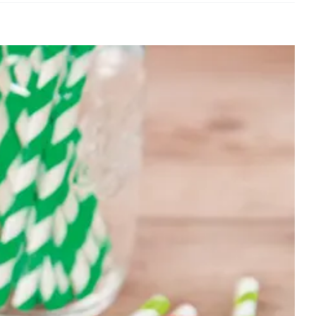
View
Larger
Image