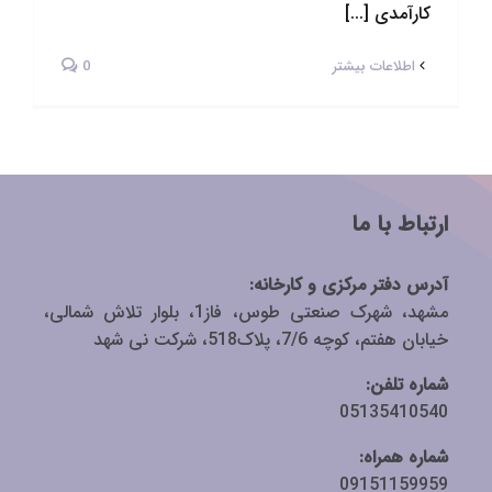
کارآمدی [...]
اطلاعات بیشتر
0
ارتباط با ما
آدرس دفتر مرکزی و کارخانه:
مشهد، شهرک صنعتی طوس، فاز1، بلوار تلاش شمالی،
خیابان هفتم، کوچه 7/6، پلاک518، شرکت نی شهد
شماره تلفن:
05135410540
شماره همراه:
09151159959